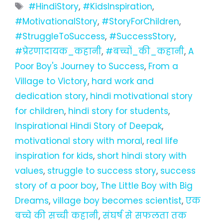
Tags
#HindiStory
,
#KidsInspiration
,
#MotivationalStory
,
#StoryForChildren
,
#StruggleToSuccess
,
#SuccessStory
,
#प्रेरणादायक_कहानी
,
#बच्चों_की_कहानी
,
A
Poor Boy's Journey to Success
,
From a
Village to Victory
,
hard work and
dedication story
,
hindi motivational story
for children
,
hindi story for students
,
Inspirational Hindi Story of Deepak
,
motivational story with moral
,
real life
inspiration for kids
,
short hindi story with
values
,
struggle to success story
,
success
story of a poor boy
,
The Little Boy with Big
Dreams
,
village boy becomes scientist
,
एक
बच्चे की सच्ची कहानी
,
संघर्ष से सफलता तक