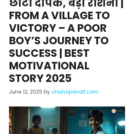
छोटा दीपक, बड़ी रोशनी |
FROM A VILLAGE TO
VICTORY – A POOR
BOY’S JOURNEY TO
SUCCESS | BEST
MOTIVATIONAL
STORY 2025
June 12, 2025
by
chaturpandit.com