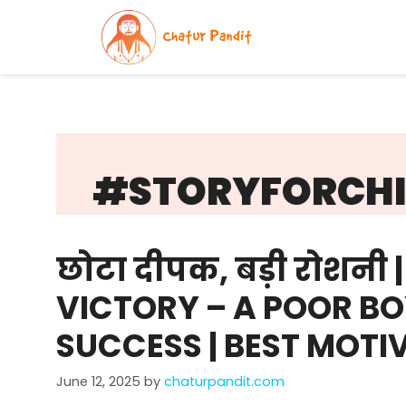
Skip
to
content
#STORYFORCHI
छोटा दीपक, बड़ी रोशनी
VICTORY – A POOR BO
SUCCESS | BEST MOTI
June 12, 2025
by
chaturpandit.com