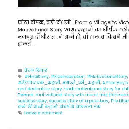
छोटा दीपक, बड़ी रोशनी | From a Village to Vic
Motivational Story 2025 कहानी का शीर्षक: “छोट
मजबूत हों और सपने सच्चे हों, तो हालात कितने भी
हालत …
Categories
प्रेरक विचार
Tags
#HindiStory
,
#KidsInspiration
,
#MotivationalStory
#प्रेरणादायक_कहानी
,
#बच्चों_की_कहानी
,
A Poor Boy's
and dedication story
,
hindi motivational story for chi
Deepak
,
motivational story with moral
,
real life inspir
success story
,
success story of a poor boy
,
The Littl
बच्चे की सच्ची कहानी
,
संघर्ष से सफलता तक
Leave a comment