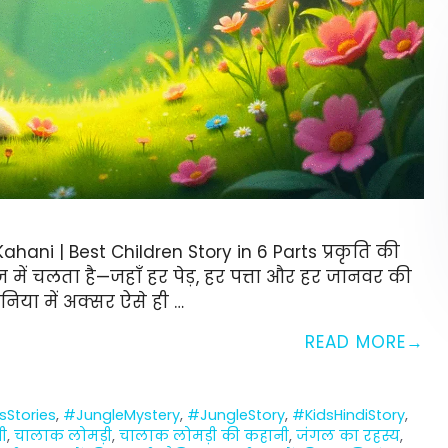
hani | Best Children Story in 6 Parts प्रकृति की
़ में चलता है—जहाँ हर पेड़, हर पत्ता और हर जानवर की
िया में अक्सर ऐसे ही …
READ MORE
sStories
,
#JungleMystery
,
#JungleStory
,
#KidsHindiStory
,
ी
,
चालाक लोमड़ी
,
चालाक लोमड़ी की कहानी
,
जंगल का रहस्य
,