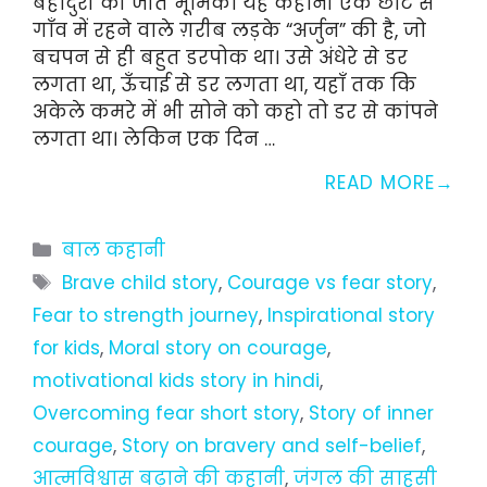
बहादुरी की जीत भूमिका यह कहानी एक छोटे से
गाँव में रहने वाले ग़रीब लड़के “अर्जुन” की है, जो
बचपन से ही बहुत डरपोक था। उसे अंधेरे से डर
लगता था, ऊँचाई से डर लगता था, यहाँ तक कि
अकेले कमरे में भी सोने को कहो तो डर से कांपने
लगता था। लेकिन एक दिन …
READ MORE
Categories
बाल कहानी
Tags
Brave child story
,
Courage vs fear story
,
Fear to strength journey
,
Inspirational story
for kids
,
Moral story on courage
,
motivational kids story in hindi
,
Overcoming fear short story
,
Story of inner
courage
,
Story on bravery and self-belief
,
आत्मविश्वास बढ़ाने की कहानी
,
जंगल की साहसी