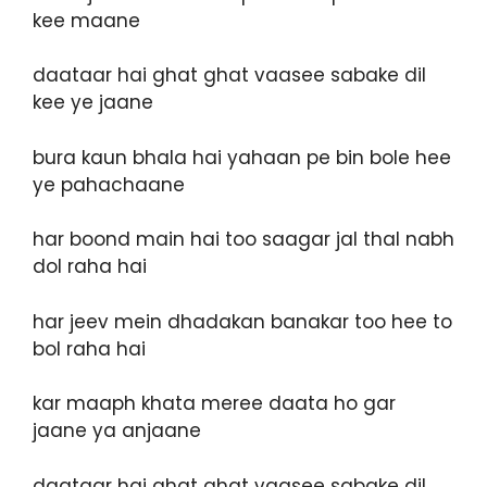
kee maane
daataar hai ghat ghat vaasee sabake dil
kee ye jaane
bura kaun bhala hai yahaan pe bin bole hee
ye pahachaane
har boond main hai too saagar jal thal nabh
dol raha hai
har jeev mein dhadakan banakar too hee to
bol raha hai
kar maaph khata meree daata ho gar
jaane ya anjaane
daataar hai ghat ghat vaasee sabake dil