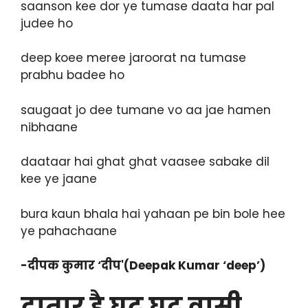
saanson kee dor ye tumase daata har pal
judee ho
deep koee meree jaroorat na tumase
prabhu badee ho
saugaat jo dee tumane vo aa jae hamen
nibhaane
daataar hai ghat ghat vaasee sabake dil
kee ye jaane
bura kaun bhala hai yahaan pe bin bole hee
ye pahachaane
-दीपक कुमार ‘दीप'(Deepak Kumar ‘deep’)
दातार है घट घट वासी