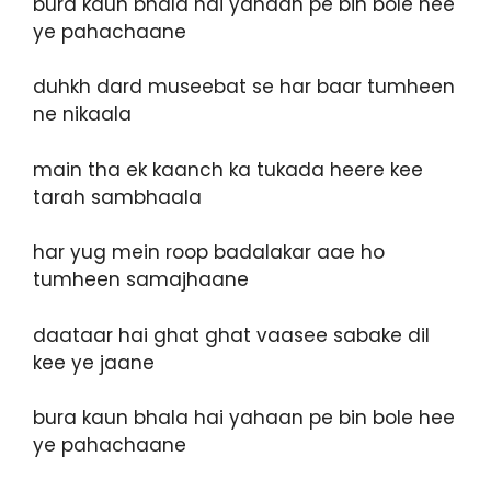
bura kaun bhala hai yahaan pe bin bole hee
ye pahachaane
duhkh dard museebat se har baar tumheen
ne nikaala
main tha ek kaanch ka tukada heere kee
tarah sambhaala
har yug mein roop badalakar aae ho
tumheen samajhaane
daataar hai ghat ghat vaasee sabake dil
kee ye jaane
bura kaun bhala hai yahaan pe bin bole hee
ye pahachaane