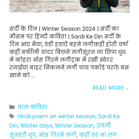
सर्दी के दिन | Winter Season 2024 | सर्दी का
मौसम पर हिन्दी कविता | Sardi Ke Din सर्दी के
दिन आए भैया, ठंडी हवाऐं बहने लगीकहीं होती वर्षा
कहीं बर्फीली चादर बिछने लगीसूरज जा छिपा धुंध
में कोहरा ओस गिरने लगीट्रंक में रखी स्वेटर
रजाईयां बाहर निकलने लगी चाय पकोड़े पराठे बस
खाने को …
READ MORE
Categories
बाल कविता
Tags
Hindi poem on winter season
,
Sardi Ke
Din
,
Winter days
,
Winter Season
,
उजली
सुनहरी धूप
,
ओस गिरने लगी
,
कहीं ठंड ना लग