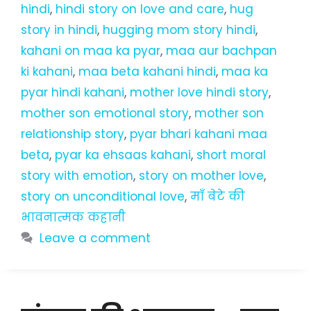
hindi
,
hindi story on love and care
,
hug
story in hindi
,
hugging mom story hindi
,
kahani on maa ka pyar
,
maa aur bachpan
ki kahani
,
maa beta kahani hindi
,
maa ka
pyar hindi kahani
,
mother love hindi story
,
mother son emotional story
,
mother son
relationship story
,
pyar bhari kahani maa
beta
,
pyar ka ehsaas kahani
,
short moral
story with emotion
,
story on mother love
,
story on unconditional love
,
माँ बेटे की
भावनात्मक कहानी
Leave a comment