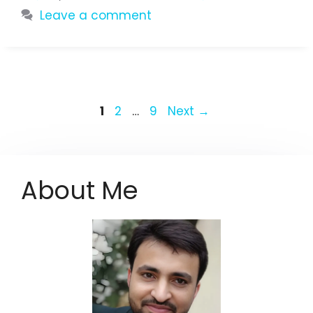
Leave a comment
Page
Page
Page
1
2
…
9
Next
→
About Me