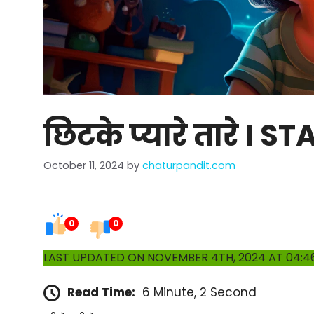
छिटके प्यारे तारे I 
October 11, 2024
by
chaturpandit.com
0
0
LAST UPDATED ON NOVEMBER 4TH, 2024 AT 04:4
Read Time:
6 Minute, 2 Second