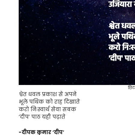
छिटक
श्वेत धवल प्रकाश से अपने
भूले पथिक को राह दिखाते
करो निःस्वार्थ सेवा सबक
‘दीप’ पाठ यही पढ़ाते
-दीपक कुमार ‘दीप’