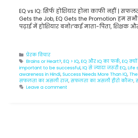
EQ vs IQ: सिर्फ होशियार होना काफी नहीं | सफल
Gets the Job, EQ Gets the Promotion हम सभी ने 
पढ़ाई में होशियार बनो।”कई माता-पिता, शिक्षक औ
Categories
प्रेरक विचार
Tags
Brains or Heart?
,
EQ > IQ
,
EQ और IQ का फर्क
,
EQ क्यों
important to be successful
,
IQ से ज़्यादा ज़रूरी EQ
,
Life
awareness in Hindi
,
Success Needs More Than IQ
,
The
सफलता का असली राज़
,
सफलता का असली हीरो कौन?
,
Leave a comment