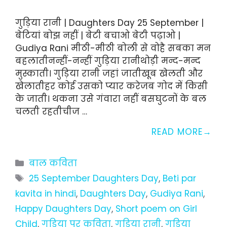
गुड़िया रानी | Daughters Day 25 September |
बेटियां बोझ नहीं | बेटी बचाओ बेटी पढ़ाओ |
Gudiya Rani मीठी-मीठी बोली से वोहै सबका मन
बहलातीनन्हीं-नन्हीं गुड़िया रानीथोड़ी मन्द-मन्द
मुस्काती। गुड़िया रानी जहां जातीखूब खेलती और
खेलातीहर कोई उसको प्यार करेजब गोद में किसी
के जाती। थकना उसे गंवारा नहीं बसघुटनों के बल
चलती रहतीचीज …
READ MORE
Categories
बाल कविता
Tags
25 September Daughters Day
,
Beti par
kavita in hindi
,
Daughters Day
,
Gudiya Rani
,
Happy Daughters Day
,
Short poem on Girl
Child
,
गुड़िया पर कविता
,
गुड़िया रानी
,
गुड़िया