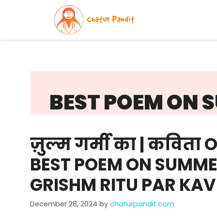
Skip
to
content
BEST POEM ON 
ज़ुल्म गर्मी का | कविता
BEST POEM ON SUMMER
GRISHM RITU PAR KAV
December 28, 2024
by
chaturpandit.com