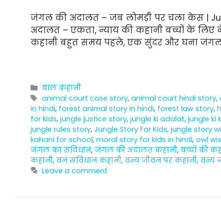
जंगल की अदालत – जब लोमड़ी पर चला केस | Jung
अदालत – एकता, न्याय की कहानी बच्चों के लिए नै
कहानी बहुत समय पहले, एक सुंदर और घना जंगल थ
Categories
बाल कहानी
Tags
animal court case story
,
animal court hindi story
,
in hindi
,
forest animal story in hindi
,
forest law story
,
h
for kids
,
jungle justice story
,
jungle ki adalat
,
jungle ki
jungle rules story
,
Jungle Story For Kids
,
jungle story w
kahani for school
,
moral story for kids in hindi
,
owl wi
जंगल का संविधान
,
जंगल की अदालत कहानी
,
बच्चों की क
कहानी
,
वन संविधान कहानी
,
वन्य जीवन पर कहानी
,
वन्य 
Leave a comment