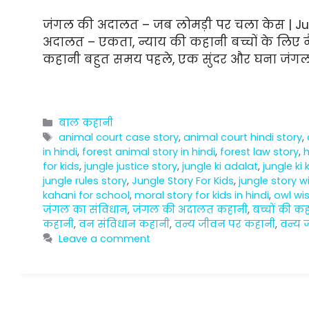
जंगल की अदालत – जब लोमड़ी पर चला केस | Jung
अदालत – एकता, न्याय की कहानी बच्चों के लिए नै
कहानी बहुत समय पहले, एक सुंदर और घना जंगल थ
Categories
बाल कहानी
Tags
animal court case story
,
animal court hindi story
,
in hindi
,
forest animal story in hindi
,
forest law story
,
h
for kids
,
jungle justice story
,
jungle ki adalat
,
jungle ki
jungle rules story
,
Jungle Story For Kids
,
jungle story w
kahani for school
,
moral story for kids in hindi
,
owl wi
जंगल का संविधान
,
जंगल की अदालत कहानी
,
बच्चों की क
कहानी
,
वन संविधान कहानी
,
वन्य जीवन पर कहानी
,
वन्य 
Leave a comment