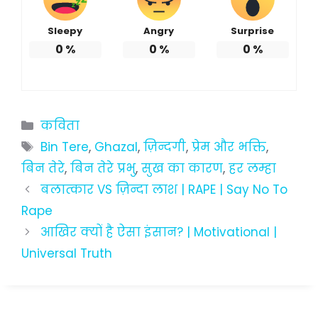
Sleepy
Angry
Surprise
0
%
0
%
0
%
Categories
कविता
Tags
Bin Tere
,
Ghazal
,
ज़िन्दगी
,
प्रेम और भक्ति
,
बिन तेरे
,
बिन तेरे प्रभु
,
सुख का कारण
,
हर लम्हा
बलात्कार VS ज़िन्दा लाश | RAPE | Say No To
Rape
आखिर क्यों है ऐसा इंसान? | Motivational |
Universal Truth