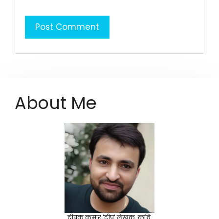
About Me
दीपक कुमार 'दीप' लेखक, कवि,