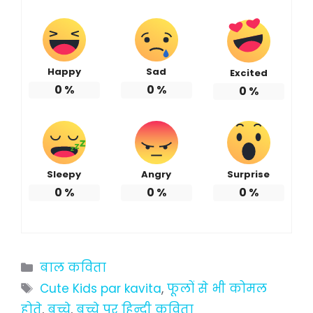
Happy
Sad
Excited
0
%
0
%
0
%
Sleepy
Angry
Surprise
0
%
0
%
0
%
Categories
बाल कविता
Tags
Cute Kids par kavita
,
फूलों से भी कोमल
होते
,
बच्चे
,
बच्चे पर हिन्दी कविता