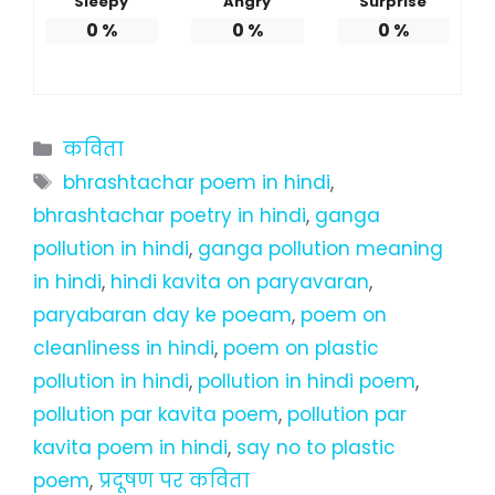
Sleepy
Angry
Surprise
0
%
0
%
0
%
Categories
कविता
Tags
bhrashtachar poem in hindi
,
bhrashtachar poetry in hindi
,
ganga
pollution in hindi
,
ganga pollution meaning
in hindi
,
hindi kavita on paryavaran
,
paryabaran day ke poeam
,
poem on
cleanliness in hindi
,
poem on plastic
pollution in hindi
,
pollution in hindi poem
,
pollution par kavita poem
,
pollution par
kavita poem in hindi
,
say no to plastic
poem
,
प्रदूषण पर कविता