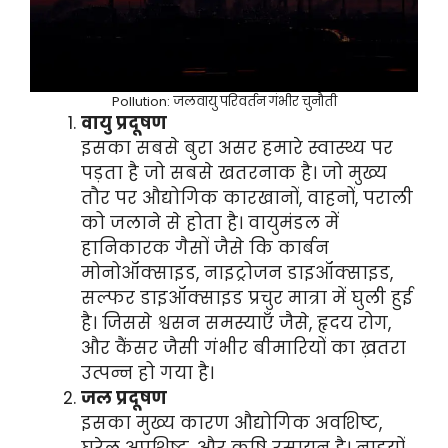
Pollution: जलवायु परिवर्तन गंभीर चुनौती
वायु प्रदूषण
इसका सबसे बुरा असर हमारे स्वास्थ्य पर
पड़ता है जो सबसे खतरनाक है। जो मुख्य
तौर पर औद्योगिक कारखानों, वाहनों, पराली
को जलाने से होता है। वायुमंडल में
हानिकारक गैसों जैसे कि कार्बन
मोनोऑक्साइड, नाइट्रोजन डाइऑक्साइड,
सल्फर डाइऑक्साइड प्रचुर मात्रा में घुली हुई
है। जिससे श्वसन समस्याएँ जैसे, हृदय रोग,
और कैंसर जैसी गंभीर बीमारियों का ख़तरा
उत्पन्न हो गया है।
जल प्रदूषण
इसका मुख्य कारण औद्योगिक अवशिष्ट,
घरेलू अपशिष्ट, और कृषि रसायन है। नाइयों,