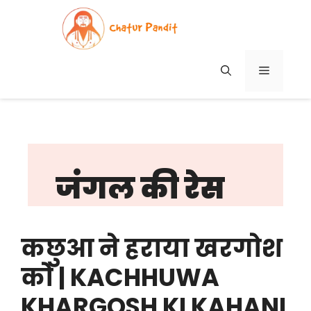
Skip
to
content
MENU
जंगल की रेस
कछुआ ने हराया खरगोश
को | KACHHUWA
KHARGOSH KI KAHANI