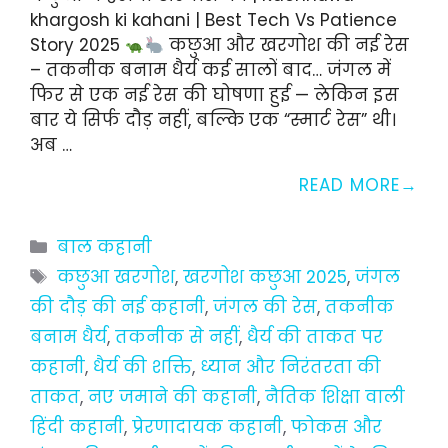
khargosh ki kahani | Best Tech Vs Patience
Story 2025
कछुआ और खरगोश की नई रेस
– तकनीक बनाम धैर्य कई सालों बाद… जंगल में
फिर से एक नई रेस की घोषणा हुई — लेकिन इस
बार ये सिर्फ दौड़ नहीं, बल्कि एक “स्मार्ट रेस” थी।
अब …
READ MORE
Categories
बाल कहानी
Tags
कछुआ खरगोश
,
खरगोश कछुआ 2025
,
जंगल
की दौड़ की नई कहानी
,
जंगल की रेस
,
तकनीक
बनाम धैर्य
,
तकनीक से नहीं
,
धैर्य की ताकत पर
कहानी
,
धैर्य की शक्ति
,
ध्यान और निरंतरता की
ताकत
,
नए जमाने की कहानी
,
नैतिक शिक्षा वाली
हिंदी कहानी
,
प्रेरणादायक कहानी
,
फोकस और