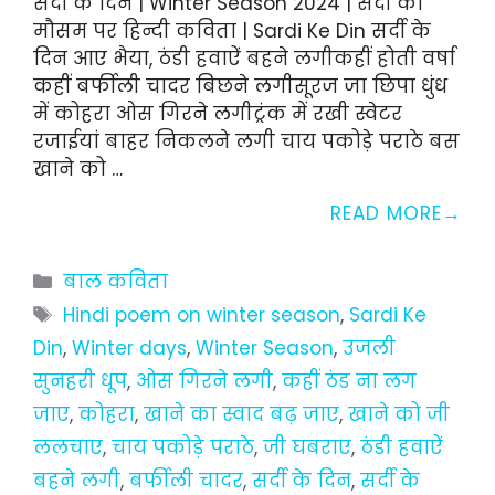
सर्दी के दिन | Winter Season 2024 | सर्दी का
मौसम पर हिन्दी कविता | Sardi Ke Din सर्दी के
दिन आए भैया, ठंडी हवाऐं बहने लगीकहीं होती वर्षा
कहीं बर्फीली चादर बिछने लगीसूरज जा छिपा धुंध
में कोहरा ओस गिरने लगीट्रंक में रखी स्वेटर
रजाईयां बाहर निकलने लगी चाय पकोड़े पराठे बस
खाने को …
READ MORE
Categories
बाल कविता
Tags
Hindi poem on winter season
,
Sardi Ke
Din
,
Winter days
,
Winter Season
,
उजली
सुनहरी धूप
,
ओस गिरने लगी
,
कहीं ठंड ना लग
जाए
,
कोहरा
,
खाने का स्वाद बढ़ जाए
,
खाने को जी
ललचाए
,
चाय पकोड़े पराठे
,
जी घबराए
,
ठंडी हवाऐं
बहने लगी
,
बर्फीली चादर
,
सर्दी के दिन
,
सर्दी के